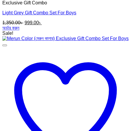
Exclusive Gift Combo
Light Grey Gift Combo Set For Boys
Original
Current
1,350.00
৳
999.00
৳
price
price
অর্ডার করুন
was:
is:
Sale!
1,350.00৳ .
999.00৳ .