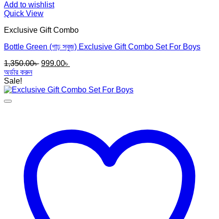
Add to wishlist
Quick View
Exclusive Gift Combo
Bottle Green (গাঢ় সবুজ) Exclusive Gift Combo Set For Boys
Original
Current
1,350.00
৳
999.00
৳
price
price
অর্ডার করুন
was:
is:
Sale!
1,350.00৳ .
999.00৳ .