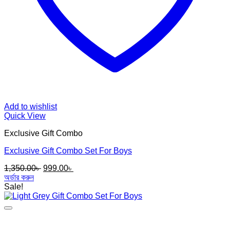
Add to wishlist
Quick View
Exclusive Gift Combo
Exclusive Gift Combo Set For Boys
Original
Current
1,350.00
৳
999.00
৳
price
price
অর্ডার করুন
was:
is:
Sale!
1,350.00৳ .
999.00৳ .