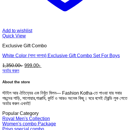
Add to wishlist
Quick View
Exclusive Gift Combo
White Color (সাদা কালার) Exclusive Gift Combo Set For Boys
Original
Current
1,350.00
৳
999.00
৳
price
price
অর্ডার করুন
was:
is:
1,350.00৳ .
999.00৳ .
About the store
স্টাইল আর ঐতিহ্যের এক নিখুঁত মিলন— Fashion Kotha-তে পাওয়া যায় সবার
পছন্দের শাড়ি, সালোয়ার,পাঞ্জাবি, কুর্তি ও আরও অনেক কিছু। ঘরে বসেই ট্রেন্ডি লুক পেতে
অর্ডার করুন এখনই!
Popular Category
Royal Men's Collection
Women's combo Package
Priyo special combo