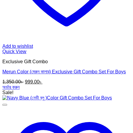
Add to wishlist
Quick View
Exclusive Gift Combo
Merun Color (মেরুন কালার) Exclusive Gift Combo Set For Boys
Original
Current
1,350.00
৳
999.00
৳
price
price
অর্ডার করুন
was:
is:
Sale!
1,350.00৳ .
999.00৳ .