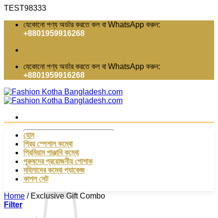
Skip
TEST98333
to
যেকোনো পণ্য অর্ডার করতে কল বা WhatsApp করুন:
content
+8801959916268
যেকোনো পণ্য অর্ডার করতে কল বা WhatsApp করুন:
+8801959916268
Search
হোম
for:
প্রিয় স্পেশাল কম্বো
প্রিমিয়াম পাঞ্জাবি কম্বো
Login
পুরুষদের প্রয়োজনীয় পোশাক
মহিলাদের কম্বো প্যাকেজ
Cart /
0.00
৳
0
কাপল সেট
Home
/
Exclusive Gift Combo
Filter