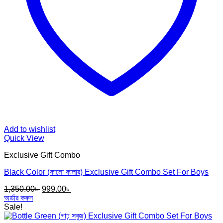
Add to wishlist
Quick View
Exclusive Gift Combo
Black Color (কালো কালার) Exclusive Gift Combo Set For Boys
Original
Current
1,350.00
৳
999.00
৳
price
price
অর্ডার করুন
was:
is:
Sale!
1,350.00৳ .
999.00৳ .