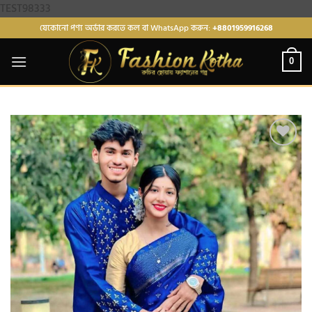
Skip
TEST98333
to
যেকোনো পণ্য অর্ডার করতে কল বা WhatsApp করুন:
+8801959916268
content
0
Add to
wishlist