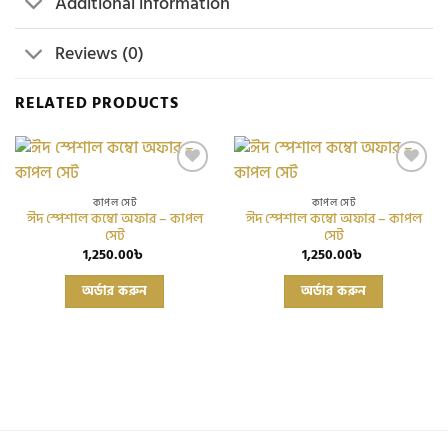
Additional information
Reviews (0)
RELATED PRODUCTS
Add to
Add to
wishlist
wishlist
কাপল সেট
কাপল সেট
ঈদ স্পেশাল কম্বো অফার – কাপল
ঈদ স্পেশাল কম্বো অফার – কাপল
সেট
সেট
1,250.00
৳
1,250.00
৳
This
This
অর্ডার করুন
অর্ডার করুন
product
product
has
has
multiple
multiple
variants.
variants.
The
The
options
options
may
may
be
be