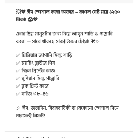
💥💖 ঈদ স্পেশাল কম্বো অফার – কাপল সেট মাত্র ১২৫০
টাকা! 😱💖
এবার প্রিয় মানুষটার জন্য নিয়ে আসুন শাড়ি & পাঞ্জাবি
কম্বো — সাথে থাকছে সারপ্রাইজের ছোঁয়া! 🎁✨
✅ প্রিমিয়াম জাপানি সিল্ক শাড়ি
✅ ম্যাচিং ব্লাউজ পিস
✅ স্ক্রিন প্রিন্টের কাজ
✅ ধুপিয়ান সিল্ক পাঞ্জাবি
✅ ব্লক প্রিন্ট কাজ
✅ সাইজ ৩৮–৪৬
🎉 ঈদ, জন্মদিন, বিবাহবার্ষিকী বা যেকোনো স্পেশাল দিনে
পারফেক্ট গিফট!