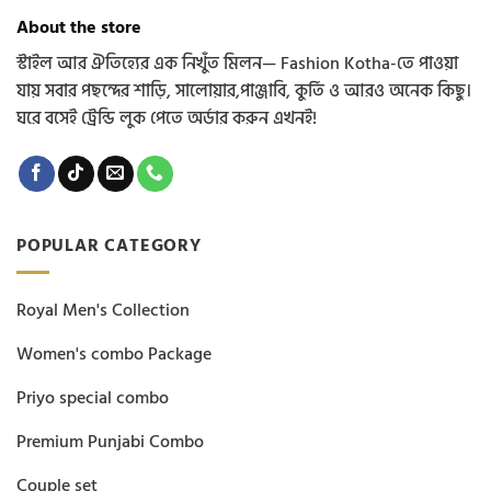
chosen
chosen
About the store
on
on
the
the
স্টাইল আর ঐতিহ্যের এক নিখুঁত মিলন— Fashion Kotha-তে পাওয়া
product
product
যায় সবার পছন্দের শাড়ি, সালোয়ার,পাঞ্জাবি, কুর্তি ও আরও অনেক কিছু।
page
page
ঘরে বসেই ট্রেন্ডি লুক পেতে অর্ডার করুন এখনই!
POPULAR CATEGORY
Royal Men's Collection
Women's combo Package
Priyo special combo
Premium Punjabi Combo
Couple set