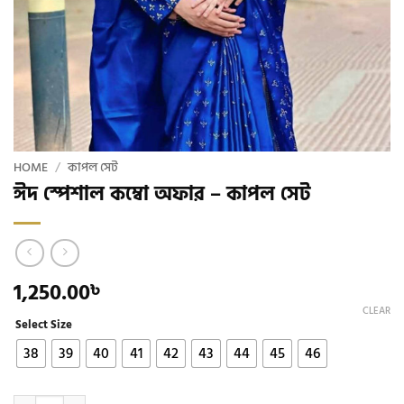
HOME
/
কাপল সেট
ঈদ স্পেশাল কম্বো অফার – কাপল সেট
1,250.00
৳
CLEAR
Select Size
38
39
40
41
42
43
44
45
46