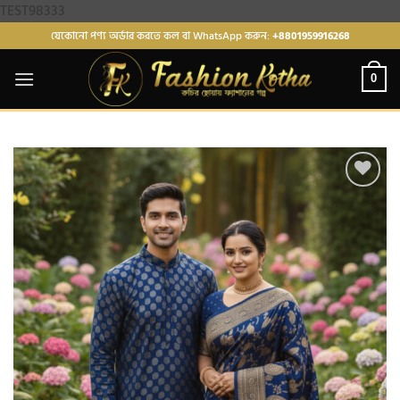
Skip
TEST98333
to
যেকোনো পণ্য অর্ডার করতে কল বা WhatsApp করুন:
+8801959916268
content
0
Add to
wishlist