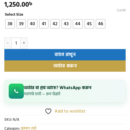
1,250.00
৳
CLEAR
Select Size
38
39
40
41
42
43
44
45
46
ঈদ স্পেশাল কম্বো অফার – কাপল সেট quantity
ব্যাগে রাখুন
অর্ডার করুন
অর্ডার বা প্রশ্ন আছে? WhatsApp করুন
সরাসরি চ্যাট — দ্রুত রিপ্লাই
Add to wishlist
SKU:
N/A
Category:
কাপল সেট