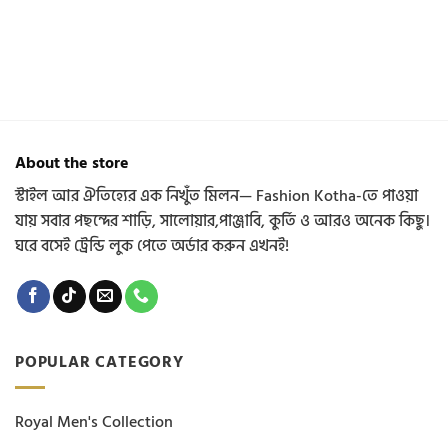
has
has
multiple
multiple
variants.
variants.
The
The
options
options
may
may
be
be
chosen
chosen
About the store
on
on
the
the
স্টাইল আর ঐতিহ্যের এক নিখুঁত মিলন— Fashion Kotha-তে পাওয়া
product
product
যায় সবার পছন্দের শাড়ি, সালোয়ার,পাঞ্জাবি, কুর্তি ও আরও অনেক কিছু।
page
page
ঘরে বসেই ট্রেন্ডি লুক পেতে অর্ডার করুন এখনই!
POPULAR CATEGORY
Royal Men's Collection