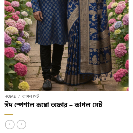
HOME
/
কাপল সেট
ঈদ স্পেশাল কম্বো অফার – কাপল সেট