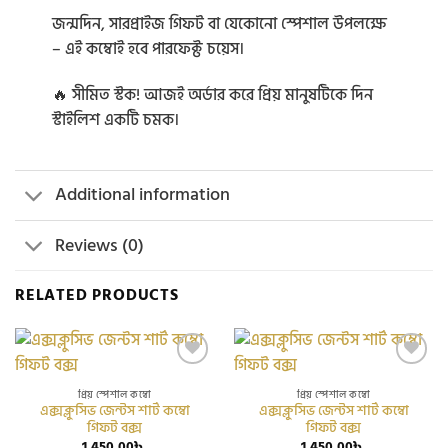
জন্মদিন, সারপ্রাইজ গিফট বা যেকোনো স্পেশাল উপলক্ষে
– এই কম্বোই হবে পারফেক্ট চয়েস।
🔥 সীমিত স্টক! আজই অর্ডার করে প্রিয় মানুষটিকে দিন
স্টাইলিশ একটি চমক।
Additional information
Reviews (0)
RELATED PRODUCTS
Add to
Add to
wishlist
wishlist
প্রিয় স্পেশাল কম্বো
প্রিয় স্পেশাল কম্বো
এক্সক্লুসিভ জেন্টস শার্ট কম্বো
এক্সক্লুসিভ জেন্টস শার্ট কম্বো
গিফট বক্স
গিফট বক্স
1,450.00
৳
1,450.00
৳