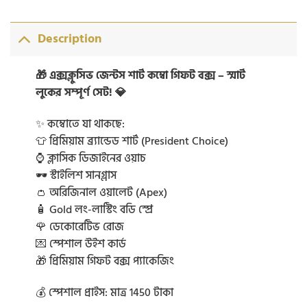
Description
🎁 এক্সক্লুসিভ জেন্টস শার্ট কম্বো গিফট বক্স – স্মার্ট
লুকের সম্পূর্ণ সেট! 💎
✨ কম্বোতে যা থাকছে:
👕 প্রিমিয়াম ব্র্যান্ডেড শার্ট (President Choice)
⌚ ক্লাসিক ডিজাইনের ওয়াচ
🕶️ স্টাইলিশ সানগ্লাস
👛 অরিজিনাল ওয়ালেট (Apex)
🧴 Gold লং-লাস্টিং বডি স্প্রে
🌹 ডেকোরেটিভ রোজ
💌 স্পেশাল উইশ কার্ড
🎁 প্রিমিয়াম গিফট বক্স প্যাকেজিং
💰 স্পেশাল প্রাইস: মাত্র 1450 টাকা