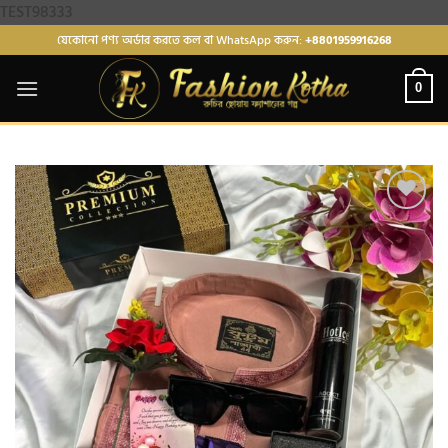
Skip
TEST98333
to
যেকোনো পণ্য অর্ডার করতে কল বা WhatsApp করুন:
+8801959916268
content
0
Add to
wishlist