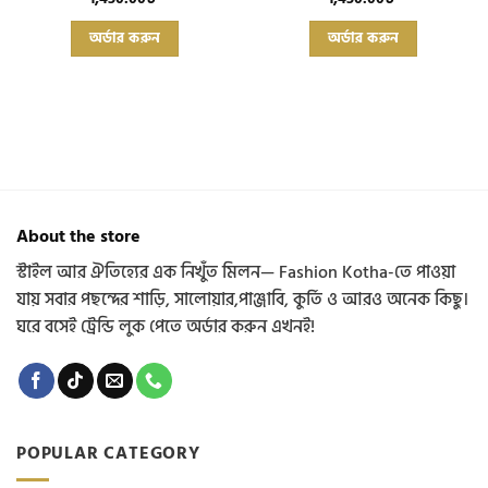
This
This
অর্ডার করুন
অর্ডার করুন
product
product
has
has
multiple
multiple
variants.
variants.
The
The
options
options
may
may
be
be
chosen
chosen
About the store
on
on
the
the
স্টাইল আর ঐতিহ্যের এক নিখুঁত মিলন— Fashion Kotha-তে পাওয়া
product
product
যায় সবার পছন্দের শাড়ি, সালোয়ার,পাঞ্জাবি, কুর্তি ও আরও অনেক কিছু।
page
page
ঘরে বসেই ট্রেন্ডি লুক পেতে অর্ডার করুন এখনই!
POPULAR CATEGORY