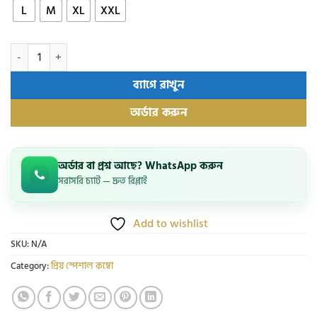
L
M
XL
XXL
এক্সক্লুসিভ জেন্টস শার্ট কম্বো গিফট বক্স quantity
ব্যাগে রাখুন
অর্ডার করুন
অর্ডার বা প্রশ্ন আছে? WhatsApp করুন
সরাসরি চ্যাট — দ্রুত রিপ্লাই
Add to wishlist
SKU:
N/A
Category:
প্রিয় স্পেশাল কম্বো