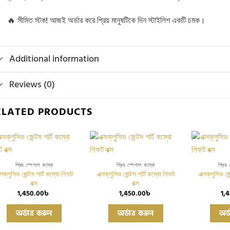
🔥 সীমিত স্টক! আজই অর্ডার করে প্রিয় মানুষটিকে দিন স্টাইলিশ একটি চমক।
Additional information
Reviews (0)
ELATED PRODUCTS
Add to
Add to
প্রিয় স্পেশাল কম্বো
প্রিয় স্পেশাল কম্বো
প্রিয়
wishlist
wishlist
্সক্লুসিভ জেন্টস শার্ট কম্বো গিফট
এক্সক্লুসিভ জেন্টস শার্ট কম্বো গিফট
এক্সক্লুসিভ জে
বক্স
বক্স
1,450.00
৳
1,450.00
৳
1,
This
This
অর্ডার করুন
অর্ডার করুন
অর্
product
product
has
has