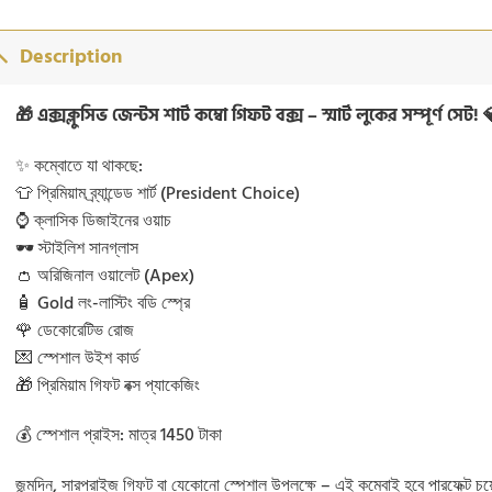
Description
🎁 এক্সক্লুসিভ জেন্টস শার্ট কম্বো গিফট বক্স – স্মার্ট লুকের সম্পূর্ণ সেট! 
✨ কম্বোতে যা থাকছে:
👕 প্রিমিয়াম ব্র্যান্ডেড শার্ট (President Choice)
⌚ ক্লাসিক ডিজাইনের ওয়াচ
🕶️ স্টাইলিশ সানগ্লাস
👛 অরিজিনাল ওয়ালেট (Apex)
🧴 Gold লং-লাস্টিং বডি স্প্রে
🌹 ডেকোরেটিভ রোজ
💌 স্পেশাল উইশ কার্ড
🎁 প্রিমিয়াম গিফট বক্স প্যাকেজিং
💰 স্পেশাল প্রাইস: মাত্র 1450 টাকা
জন্মদিন, সারপ্রাইজ গিফট বা যেকোনো স্পেশাল উপলক্ষে – এই কম্বোই হবে পারফেক্ট চ