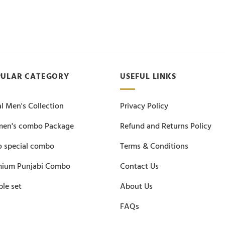
multiple
multiple
variants.
variants.
The
The
options
options
may
may
be
be
PULAR CATEGORY
USEFUL LINKS
chosen
chosen
on
on
the
the
l Men's Collection
Privacy Policy
product
product
page
page
en's combo Package
Refund and Returns Policy
o special combo
Terms & Conditions
mium Punjabi Combo
Contact Us
le set
About Us
FAQs