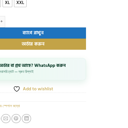
XL
XXL
জেন্টস শার্ট কম্বো গিফট বক্স quantity
ব্যাগে রাখুন
অর্ডার করুন
অর্ডার বা প্রশ্ন আছে? WhatsApp করুন
সরাসরি চ্যাট — দ্রুত রিপ্লাই
Add to wishlist
িয় স্পেশাল কম্বো