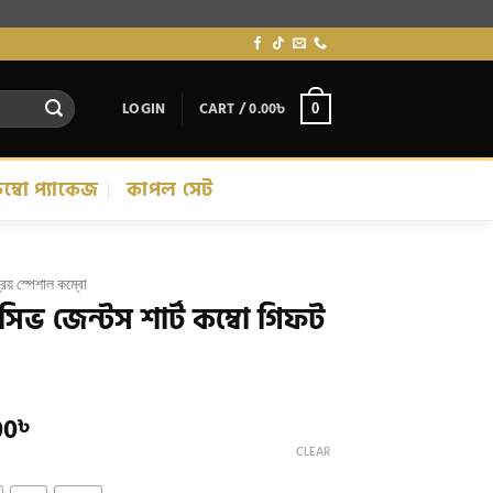
LOGIN
CART /
0.00
৳
0
ম্বো প্যাকেজ
কাপল সেট
রিয় স্পেশাল কম্বো
লুসিভ জেন্টস শার্ট কম্বো গিফট
00
৳
CLEAR