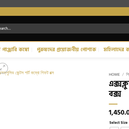
rch
ম পাঞ্জাবি কম্বো
পুরুষদের প্রয়োজনীয় পোশাক
মহিলাদের ক
HOME
/
প্
এক্সক্
Add to
বক্স
wishlist
1,450.
Select Size