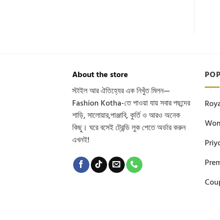
About the store
PO
স্টাইল আর ঐতিহ্যের এক নিখুঁত মিলন—
Fashion Kotha-তে পাওয়া যায় সবার পছন্দের
Roya
শাড়ি, সালোয়ার,পাঞ্জাবি, কুর্তি ও আরও অনেক
Wom
কিছু। ঘরে বসেই ট্রেন্ডি লুক পেতে অর্ডার করুন
এখনই!
Priy
Pre
Coup