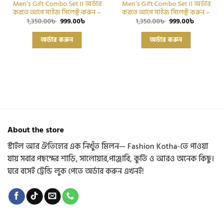
Men’s Gift Combo Set II অর্ডার
Men’s Gift Combo Set II অর্ডার
করতে আগে সাইজ সিলেক্ট করুন –
করতে আগে সাইজ সিলেক্ট করুন –
Original
Current
Original
Current
1,350.00
৳
999.00
৳
1,350.00
৳
999.00
৳
price
price
price
price
This
This
was:
is:
was:
is:
অর্ডার করুন
অর্ডার করুন
product
product
1,350.00৳ .
999.00৳ .
1,350.00৳ .
999.00৳ .
has
has
multiple
multiple
variants.
variants.
The
The
options
options
may
may
be
be
chosen
chosen
About the store
on
on
the
the
স্টাইল আর ঐতিহ্যের এক নিখুঁত মিলন— Fashion Kotha-তে পাওয়া
product
product
যায় সবার পছন্দের শাড়ি, সালোয়ার,পাঞ্জাবি, কুর্তি ও আরও অনেক কিছু।
page
page
ঘরে বসেই ট্রেন্ডি লুক পেতে অর্ডার করুন এখনই!