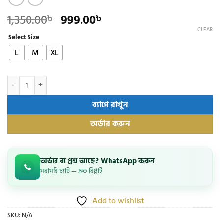
Original
Current
1,350.00
999.00
৳
৳
price
price
CLEAR
Select Size
was:
is:
1,350.00৳ .
999.00৳ .
L
M
XL
Exclusive 9-in-1 Premium Men's Gift Combo Set II অর্ডার করতে আগে সা
ব্যাগে রাখুন
অর্ডার করুন
অর্ডার বা প্রশ্ন আছে? WhatsApp করুন
সরাসরি চ্যাট — দ্রুত রিপ্লাই
Add to wishlist
SKU:
N/A