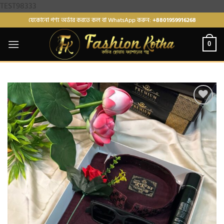
Skip
TEST98333
to
যেকোনো পণ্য অর্ডার করতে কল বা WhatsApp করুন:
+8801959916268
content
0
Add to
wishlist