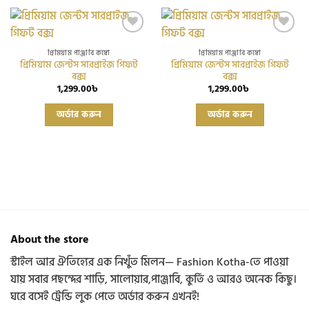
Add to
Add to
wishlist
wishlist
প্রিমিয়াম পাঞ্জাবি কম্বো
প্রিমিয়াম পাঞ্জাবি কম্বো
প্রিমিয়াম জেন্টস সারপ্রাইজ গিফট
প্রিমিয়াম জেন্টস সারপ্রাইজ গিফট
বক্স
বক্স
1,299.00
৳
1,299.00
৳
This
This
অর্ডার করুন
অর্ডার করুন
product
product
has
has
multiple
multiple
variants.
variants.
The
The
options
options
may
may
be
be
chosen
chosen
About the store
on
on
the
the
স্টাইল আর ঐতিহ্যের এক নিখুঁত মিলন— Fashion Kotha-তে পাওয়া
product
product
যায় সবার পছন্দের শাড়ি, সালোয়ার,পাঞ্জাবি, কুর্তি ও আরও অনেক কিছু।
page
page
ঘরে বসেই ট্রেন্ডি লুক পেতে অর্ডার করুন এখনই!